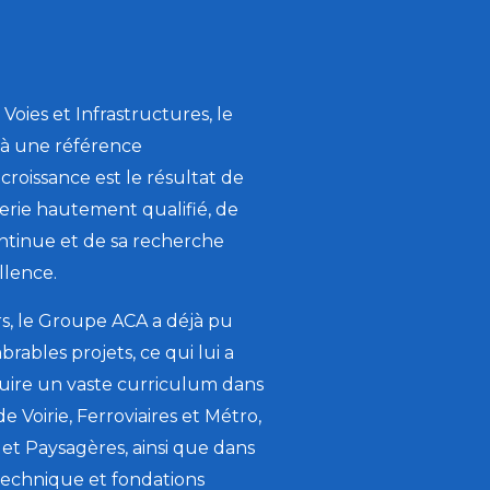
Projets
Personnes
Durabilité
Voies et Infrastructures, le
à une référence
Media
 croissance est le résultat de
ACA Talks Blog
ierie hautement qualifié, de
ntinue et de sa recherche
Contacts
llence.
s, le Groupe ACA a déjà pu
brables projets, ce qui lui a
ruire un vaste curriculum dans
de Voirie, Ferroviaires et Métro,
 et Paysagères, ainsi que dans
technique et fondations