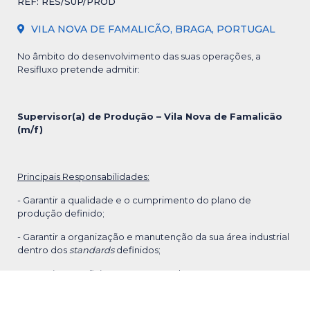
REF: RES/SUP/PROD
VILA NOVA DE FAMALICÃO, BRAGA, PORTUGAL
No âmbito do desenvolvimento das suas operações, a
Resifluxo pretende admitir:
Supervisor(a) de Produção – Vila Nova de Famalicão
(m/f)
Principais Responsabilidades:
- Garantir a qualidade e o cumprimento do plano de
produção definido;
- Garantir a organização e manutenção da sua área industrial
dentro dos
standards
definidos;
- Garantir uma eficiente passagem de turno e o correto
report
das situações relevantes;