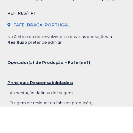
REF: RES/TRI
FAFE, BRAGA, PORTUGAL
No âmbito do desenvolvimento das suas operações, a
Resifluxo
pretende admitir:
Operador(a) de Produção – Fafe (m/f)
Principais Responsabilidades:
- Alimentação da linha de triagem;
- Triagem de resíduos na linha de produção;
- Limpeza do posto de trabalho e do espaço industrial;