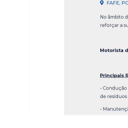
FAFE, P
No âmbito d
reforçar a 
Motorista d
Principais 
- Condução 
de resíduos 
- Manutençã
mesmas.