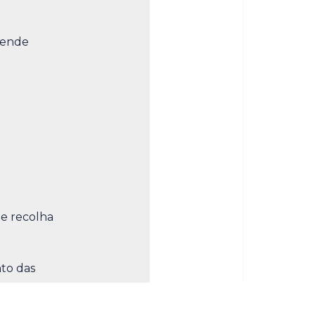
tende
e recolha
VER MAIS
to das