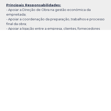
Principais Responsabilidades:
- Apoiar a Direção de Obra na gestão económica da
empreitada;
- Apoiar a coordenação da preparação, trabalhos e processo
final da obra;
- Apoiar a ligação entre a empresa, clientes, fornecedores
e/ou subempreiteiros;
- Assegurar o cumprimento do PSS e Plano de Gestão
Ambiental;
Perfil Pretendido:
- Formação académica em Engenharia Civil;
- Bons conhecimentos de informática na ótica do utilizador,
nomeadamente em Excel;
- Ser elegível para estágio profissional IEFP (obrigatório);
- Capacidade de iniciativa, proatividade e resiliência;
- Capacidade de trabalho em equipa;
- Disponibilidade para deslocações;
Proporcionamos:
- Integração em equipa dinâmica e ambiente empresarial
multinacional;
- Oportunidades de aprendizagem e desenvolvimento